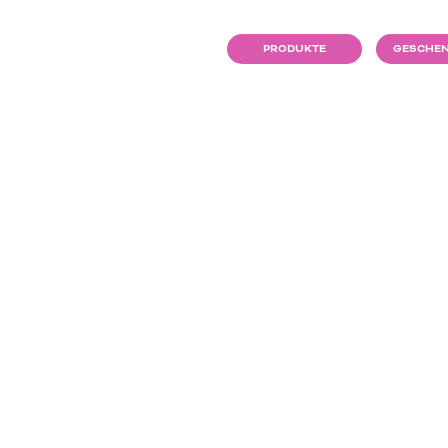
PRODUKTE
GESCHEN
SNUSS - WEISSE S
SES EINHORN - WA
ADE