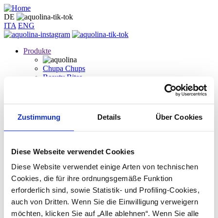
Skip
to
DE
main
ITA
ENG
content
Produkte
Chupa Chups
Beauty Bites
Puderzucker
Walderdbeere
Vaniglia gourmand
Zarte Kokosnuss
Zustimmung
Details
Über Cookies
Zuckersüßes Einhorn
Dunkle Schokolade
Weiße Schokolade
Coolcumber
Diese Webseite verwendet Cookies
Lip oil
Chi Siamo
Diese Website verwendet einige Arten von technischen
Kontakt
Cookies, die für ihre ordnungsgemäße Funktion
erforderlich sind, sowie Statistik- und Profiling-Cookies,
auch von Dritten. Wenn Sie die Einwilligung verweigern
Geschenkideen
möchten, klicken Sie auf „Alle ablehnen“. Wenn Sie alle
Wer wir sind