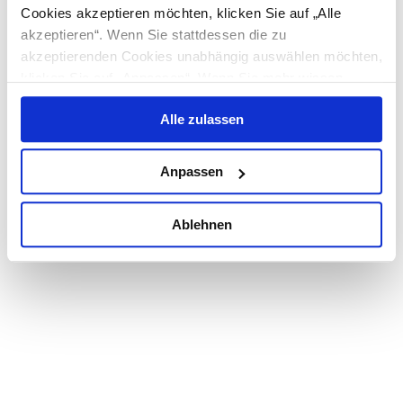
Cookies akzeptieren möchten, klicken Sie auf „Alle
akzeptieren“. Wenn Sie stattdessen die zu
akzeptierenden Cookies unabhängig auswählen möchten,
ITA
ENG
klicken Sie auf „Anpassen“. Wenn Sie mehr wissen
You are not authorized to access this page.
möchten, lesen Sie die
Datenschutzrichtlinie
.
Alle zulassen
Anpassen
Ablehnen